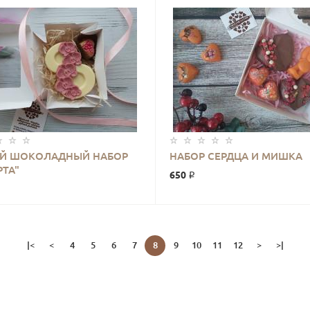
Й ШОКОЛАДНЫЙ НАБОР
НАБОР СЕРДЦА И МИШКА
КУПИТЬ
КУПИТЬ
РТА"
650 ₽
|<
<
4
5
6
7
8
9
10
11
12
>
>|