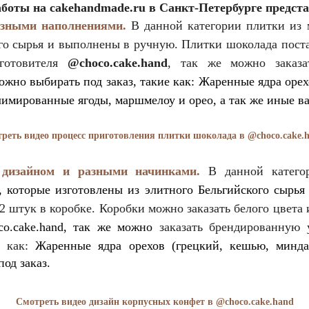
аботы на cakehandmade.ru в
Санкт-Петербурге
предста
азными наполнениями.
В данной категории плитки из м
ого сырья и выполнены в ручную. Плитки шоколада поста
зготовителя
@choco.cake.hand
, так же можно заказ
жно выбирать под заказ, такие как:
Жаренные ядра орех
лимированные ягоды, маршмелоу и орео, а так же иные в
реть видео процесс приготовления плитки шоколада в
@choco.cake.
дизайном и разными начинками.
В данной категор
, которые изготовлены из элитного Бельгийского сырья
32 штук в коробке. Коробки можно заказать белого цвет
co.cake.hand, так же можно
заказать брендированную 
е как:
Жаренные ядра орехов (грецкий, кешью, минда
под заказ.
Смотреть видео дизайн корпусных конфет в
@choco.cake.hand