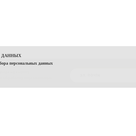
Х ДАННЫХ
сбора персональных данных
жимая на кнопку
на обработку персональных
 — Политика) направлена на защиту прав и свобод физических лиц, пе
0023813 (далее — Оператор).
ерального закона от 27 июля 2006 г. № 152-ФЗ «О персональных данных» 
КАТАЛОГ
О НАС
ствии с ч. 1 ст. 14 ФЗ «О персональных данных», и является общедосту
Трюфели
Мы на ст. метро Новочеркасская
Изделия из шоколада
Политика безопасности