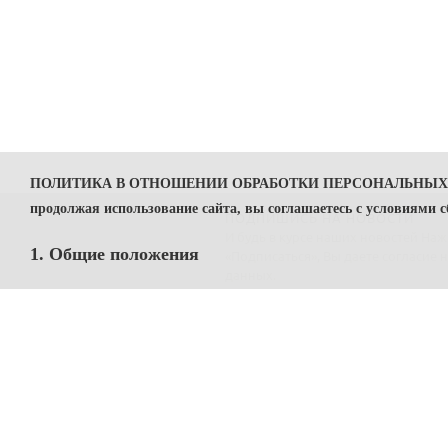
ПОЛИТИКА В ОТНОШЕНИИ ОБРАБОТКИ ПЕРСОНАЛЬНЫ
продолжая использование сайта, вы соглашаетесь с условиями 
ПОДПИШИСЬ НА НОВОСТИ
И будь в курсе наших новостей На
1. Общие положения
«Подписаться», Вы даете
согласие 
данных.
1.1. Политика в отношении обработки персональных данных (далее
предприниматель Капачинских Анна Михайловна ОГРНИП 32154760
1.2. Политика разработана в соответствии с п. 2 ч. 1 ст. 18.1 Фед
1.3. Политика содержит сведения, подлежащие раскрытию в соответ
2. Сведения об операторе