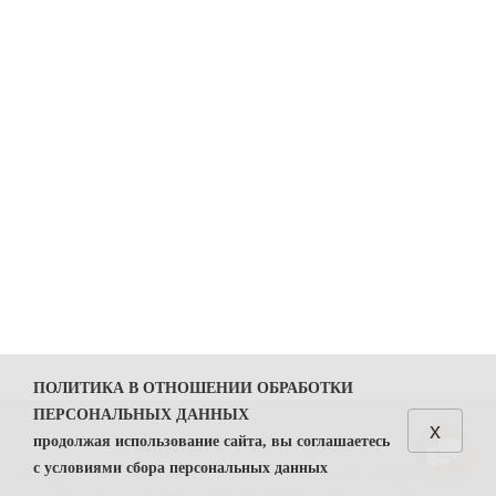
ПОЛИТИКА В ОТНОШЕНИИ ОБРАБОТКИ
ПЕРСОНАЛЬНЫХ ДАННЫХ
x
продолжая использование сайта, вы соглашаетесь
ПОДПИШИСЬ НА НОВОСТИ
с условиями сбора персональных данных
И будь в курсе наших новостей Нажимая на кнопку «Подписаться»,
Вы даете
согласие на обработку персональных данных.