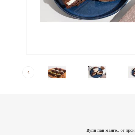
Вупи пай
манго
., от про