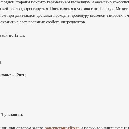
 с одной стороны покрыто карамельным шоколадом и обсыпано кокосово
ачей гостю дефростируется. Поставляется в упаковке по 12 штук. Может 
этом при длительной доставки проходит процедуру шоковой заморозки, ч
сохранение всех полезных свойств ингредиентов.
вкой по 12 шт.
;
ковке - 12шт;
 1 упаковки.
иции при оптовом заказе,
зарегистрируйтесь
и получите индивидуальны