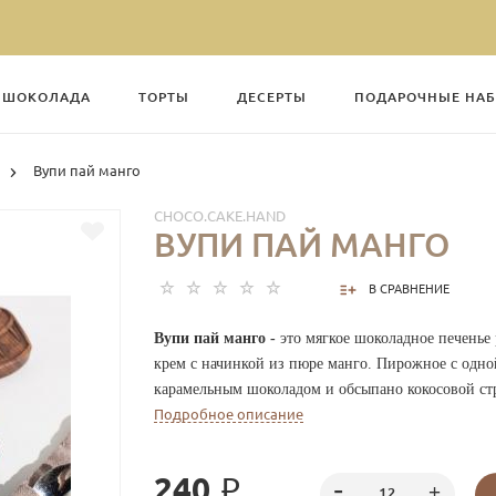
З ШОКОЛАДА
ТОРТЫ
ДЕСЕРТЫ
ПОДАРОЧНЫЕ НА
Вупи пай манго
CHOCO.CAKE.HAND
ВУПИ ПАЙ МАНГО
В СРАВНЕНИЕ
Вупи пай
манго
-
это мягкое шоколадное печенье
крем с начинкой из пюре манго. Пирожное с одн
карамельным шоколадом и обсыпано кокосовой ст
Подробное описание
240 ₽