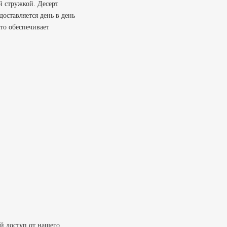
й стружкой.
Десерт
доставляется день в день
то обеспечивает
й доступ от нашего